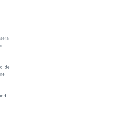
 sera
an
loi de
une
rand