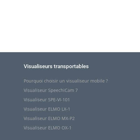
Visualiseurs transportables
Pourquoi choisir un visualiseur mobile ?
Visualiseur SpeechiCam 7
Visualiseur SPE-VI-101
Visualiseur ELMO LX-1
Visualiseur ELMO MX-P2
Visualiseur ELMO OX-1