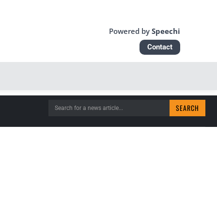
Powered by
Speechi
Contact
SEARCH
Search for a news article...
EAU