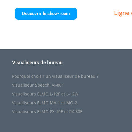
Ligne 
Découvrir le show-room
Visualiseurs de bureau
Pourquoi choisir un visualiseur de bureau ?
Visualiseur Speechi VI-801
Visualiseurs ELMO L-12F et L-12W
Visualiseurs ELMO MA-1 et MO-2
Visualiseurs ELMO PX-10E et PX-30E