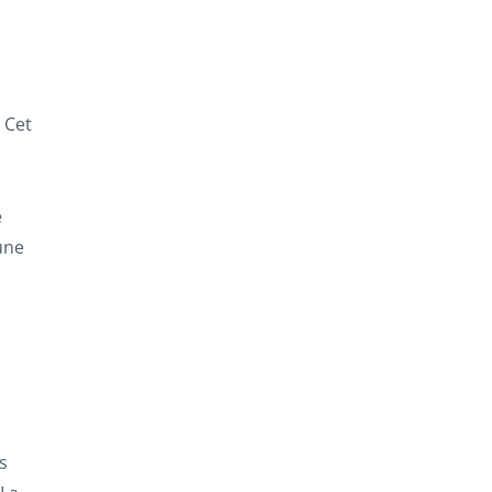
 Cet
e
une
s